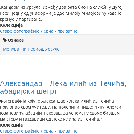
Жандарм из Урсула, између два рата био на служби у Дугој
Реси. Једну од униформи је дао Милоју Милојевићу када је
кренуо у партизане.
Колекција
Старе фотографије Левча - приватне
Ознаке
Међуратни период
,
Урсуле
Александар - Лека илић из Течића,
абаџијски шегрт
Фотографија коју је Александар - Лека Илић из Течића
поклонио свом учитељу. На полеђини пише: "Г-ну. Алекси
Јовановићу, абаџији, Рековац. За успомену своме бившем
мајстору и газдарици од Леке Илића из Течића."
Колекција
Старе фотографије Левча - приватне