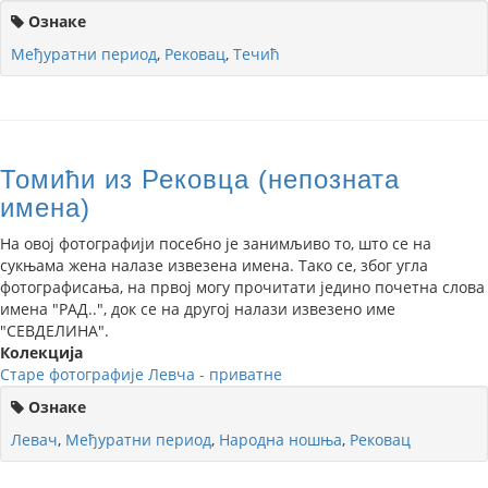
Ознаке
Међуратни период
,
Рековац
,
Течић
Томићи из Рековца (непозната
имена)
На овој фотографији посебно је занимљиво то, што се на
сукњама жена налазе извезена имена. Тако се, због угла
фотографисања, на првој могу прочитати једино почетна слова
имена "РАД..", док се на другој налази извезено име
"СЕВДЕЛИНА".
Колекција
Старе фотографије Левча - приватне
Ознаке
Левач
,
Међуратни период
,
Народна ношња
,
Рековац