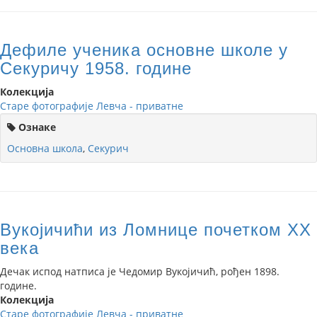
Дефиле ученика основне школе у
Секуричу 1958. године
Колекција
Старе фотографије Левча - приватне
Ознаке
Основна школа
,
Секурич
Вукојичићи из Ломнице почетком ХХ
века
Дечак испод натписа је Чедомир Вукојичић, рођен 1898.
године.
Колекција
Старе фотографије Левча - приватне