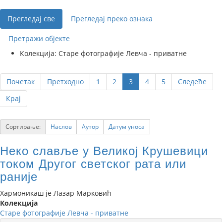
Прегледај све
Прегледај преко ознака
Претражи објекте
Колекција: Старе фотографије Левча - приватне
Почетак
Претходно
1
2
3
4
5
Следеће
Крај
Сортирање:
Наслов
Аутор
Датум уноса
Неко славље у Великој Крушевици
током Другог светског рата или
раније
Хармоникаш је Лазар Марковић
Колекција
Старе фотографије Левча - приватне