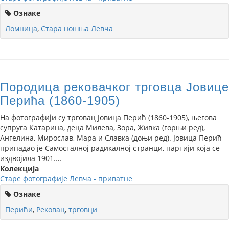
Ознаке
Ломница
,
Стара ношња Левча
Породица рековачког трговца Јовице
Перића (1860-1905)
На фотографији су трговац Јовица Перић (1860-1905), његова
супруга Катарина, деца Милева, Зора, Живка (горњи ред),
Ангелина, Мирослав, Мара и Славка (доњи ред). Јовица Перић
припадао је Самосталној радикалној странци, партији која се
издвојила 1901.…
Колекција
Старе фотографије Левча - приватне
Ознаке
Перићи
,
Рековац
,
трговци