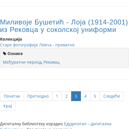
Миливоје Бушетић - Лоја (1914-2001)
из Рековца у соколској униформи
Колекција
Старе фотографије Левча - приватне
Ознаке
Међуратни период
,
Рековац
Почетак
Претходно
1
2
3
4
5
Следеће
Крај
Дигиталну библиотеку израдио
Едудигитал – дигитална