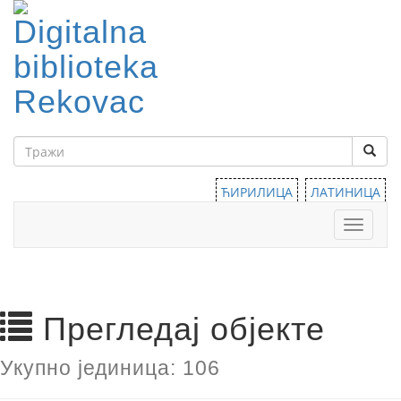
ЋИРИЛИЦА
ЛАТИНИЦА
Тоггле
навига
Прегледај објекте
Укупно јединица: 106