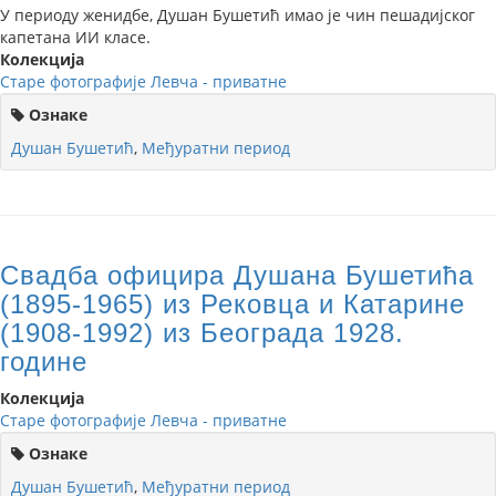
У периоду женидбе, Душан Бушетић имао је чин пешадијског
капетана ИИ класе.
Колекција
Старе фотографије Левча - приватне
Ознаке
Душан Бушетић
,
Међуратни период
Свадба официра Душана Бушетића
(1895-1965) из Рековца и Катарине
(1908-1992) из Београда 1928.
године
Колекција
Старе фотографије Левча - приватне
Ознаке
Душан Бушетић
,
Међуратни период