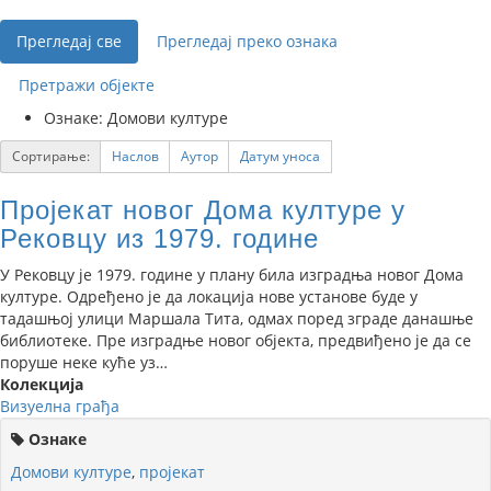
Прегледај све
Прегледај преко ознака
Претражи објекте
Ознаке: Домови културе
Сортирање:
Наслов
Аутор
Датум уноса
Пројекат новог Дома културе у
Рековцу из 1979. године
У Рековцу је 1979. године у плану била изградња новог Дома
културе. Одређено је да локација нове установе буде у
тадашњој улици Маршала Тита, одмах поред зграде данашње
библиотеке. Пре изградње новог објекта, предвиђено је да се
поруше неке куће уз…
Колекција
Визуелна грађа
Ознаке
Домови културе
,
пројекат