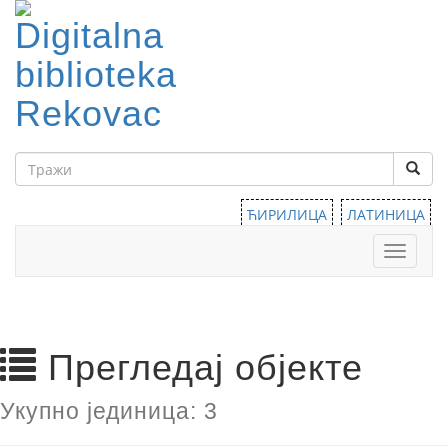
ЋИРИЛИЦА
ЛАТИНИЦА
Тоггле
навига
Прегледај објекте
Укупно јединица: 3