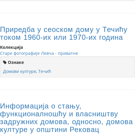
Приредба у сеоском дому у Течићу
током 1960-их или 1970-их година
Колекција
Старе фотографије Левча - приватне
Ознаке
Домови културе
,
Течић
Информација о стању,
функционалношћу и власништву
задружних домова, односно, домова
културе у општини Рековац