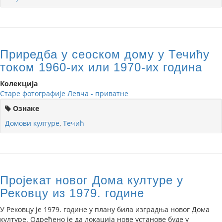
Приредба у сеоском дому у Течићу
током 1960-их или 1970-их година
Колекција
Старе фотографије Левча - приватне
Ознаке
Домови културе
,
Течић
Пројекат новог Дома културе у
Рековцу из 1979. године
У Рековцу је 1979. године у плану била изградња новог Дома
културе. Одређено је да локација нове установе буде у