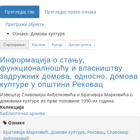
Прегледај све
Прегледај преко ознака
Претражи објекте
Ознаке: Домови културе
Сортирање:
Наслов
Аутор
Датум уноса
Информација о стању,
функционалношћу и власништву
задружних домова, односно, домова
културе у општини Рековац
Извештај Славомира Анђелковића и Бративоја Марковића о
домовима културе из прве половине 1990-их година.
Колекција
Библиотечка архива
Ознаке
Бративоје Марковић
,
Домови културе
,
Рековац
,
Славомир
Анђелковић