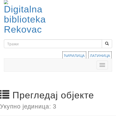
ЋИРИЛИЦА
ЛАТИНИЦА
Тоггле
навига
Прегледај објекте
Укупно јединица: 3