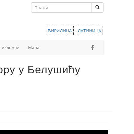
ЋИРИЛИЦА
ЛАТИНИЦА
ј изложбе
Мапа
ору у Белушићу