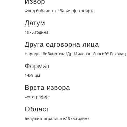
Извор
Фонд библиотеке Завичајна звирка
Датум
1975.година
Друга одговорна лица
Народна библиотека"Др Милован Спасић" Рековац
Формат
14x9 цм
Врста извора
Фотографија
Област
Белушић игралиште,1975.године