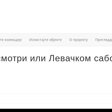
те колекције
Излистајте објекте
О пројекту
Прегледа
смотри или Левачком саб