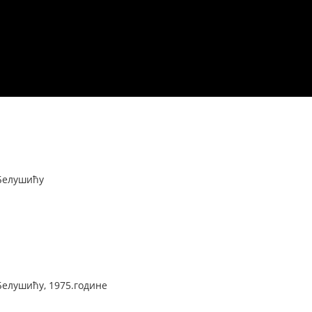
 Белушићу
Белушићу, 1975.године