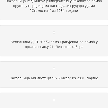
Захвалница Радничком универзитету у Рековцу за помоћ
пружену породицама настрадалих рудара у јами
"Стрмостен" из 1984. године
Захвалница Д. П. "Србија" из Крагујевца, за помоћ у
организовању 21. Левачког сабора
Захвалница Библиотеци "Рибникар" из 2001. године