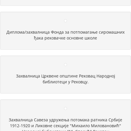
Диплома/захвалница Фонда за потпомагање сиромашних
ђака рековачке основне школе
Захвалница Црквене општине Рековац Народној
библиотеци у Рековцу.
Захвалница Савеза удружења потомака ратника Србије
1912-1920 и Ликовне секције "Михаило Миловановић"