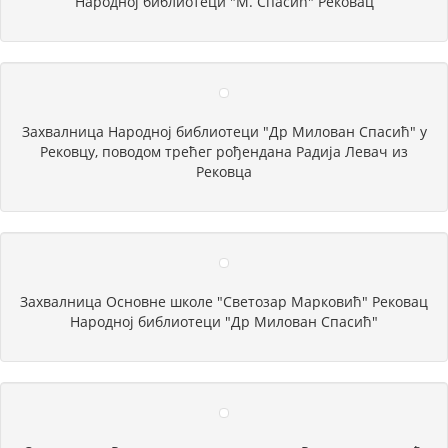
Народној библиотеци "М. Спасић" Рековац
Захвалница Народној библиотеци "Др Милован Спасић" у
Рековцу, поводом трећег рођендана Радија Левач из
Рековца
Захвалница Основне школе "Светозар Марковић" Рековац
Народној библиотеци "Др Милован Спасић"