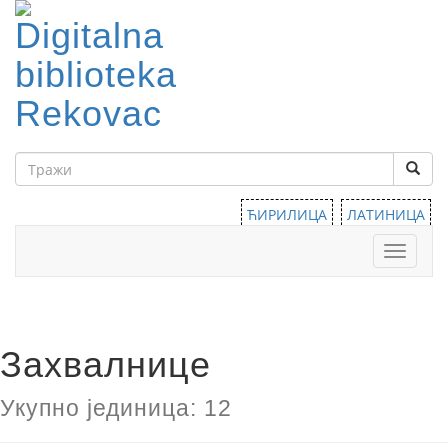
ЋИРИЛИЦА
ЛАТИНИЦА
Тоггле
навига
Захвалнице
Укупно јединица: 12