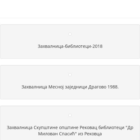
Захвалница-библиотеци-2018
Захвалница Месној заједници Драгово 1988.
Захвалница Скупштине општине Рековац библиотеци "Др
Милован Спасић" из Рековца