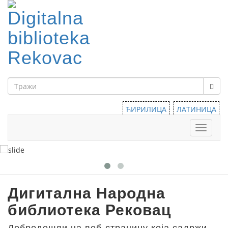
ЋИРИЛИЦА
ЛАТИНИЦА
Тоггле
навига
Дигитална Народна
библиотека Рековац