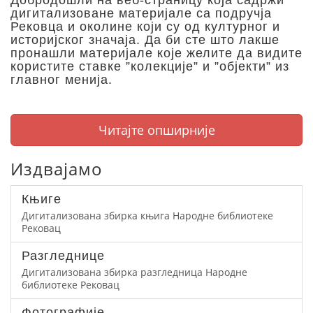
Добродошли на веб-страницу која садржи
дигитализоване материјале са подручја
Рековца и околине који су од културног и
историјског значаја. Да би сте што лакше
пронашли материјале које желите да видите
користите ставке ”колекције” и ”објекти” из
главног менија.
Читајте опширније
Издвајамо
Књиге
Дигитализована збирка књига Народне библиотеке
Рековац
Разгледнице
Дигитализована збирка разгледница Народне
библиотеке Рековац
Фотографије