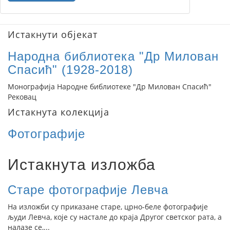
Истакнути објекат
Народна библиотека "Др Милован
Спасић" (1928-2018)
Монографија Народне библиотеке "Др Милован Спасић"
Рековац
Истакнута колекција
Фотографије
Истакнута изложба
Старе фотографије Левча
На изложби су приказане старе, црно-беле фотографије
људи Левча, које су настале до краја Другог светског рата, а
налазе се,...