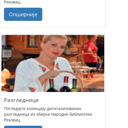
Рековац.
Опширније
Разгледнице
Погледајте колекцију дигитализованих
разгледница из збирке Народне библиотеке
Рековац.