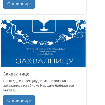
Опширније
Захвалнице
Погледајте колекцију дигитализованих
захвалница из збирке Народне библиотеке
Рековац.
Опширније