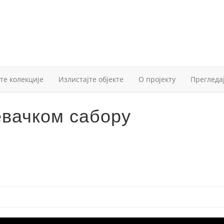
те колекције
Излистајте објекте
О пројекту
Прегледа
евачком сабору