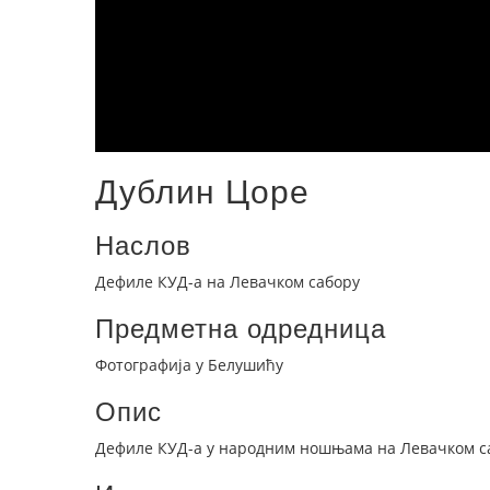
Дублин Цоре
Наслов
Дефиле КУД-а на Левачком сабору
Предметна одредница
Фотографија у Белушићу
Опис
Дефиле КУД-а у народним ношњама на Левачком са