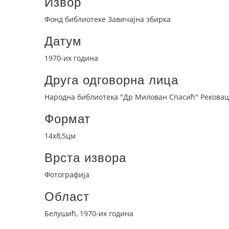
Извор
Фонд библиотеке Завичајна збирка
Датум
1970-их година
Друга одговорна лица
Народна библиотека "Др Милован Спасић" Рековац
Формат
14x8,5цм
Врста извора
Фотографија
Област
Белушић, 1970-их година