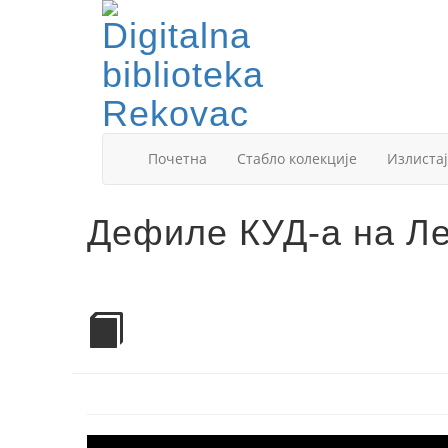
Почетна
Стабло колекције
Излистај
Дефиле КУД-а на Л