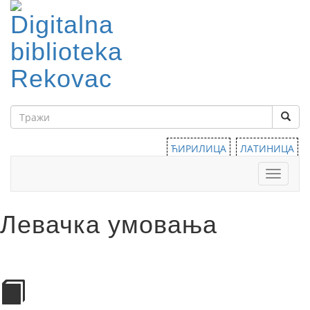
ЋИРИЛИЦА
ЛАТИНИЦА
Тоггле
навига
Левачка умовања