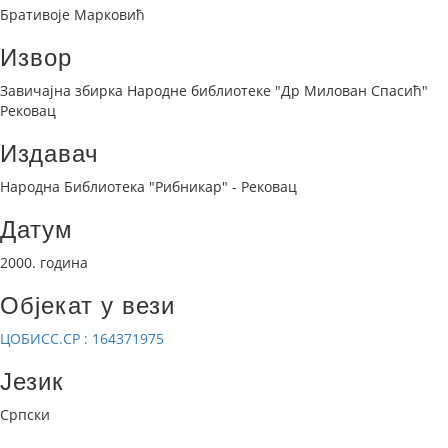
Бративоје Марковић
Извор
Завичајна збирка Народне библиотеке "Др Милован Спасић"
Рековац
Издавач
Народна Библиотека "Рибникар" - Рековац
Датум
2000. година
Објекат у вези
ЦОБИСС.СР : 164371975
Језик
Српски