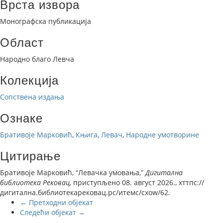
Врста извора
Монографска публикација
Област
Народно благо Левча
Колекција
Сопствена издања
Ознаке
Бративоје Марковић
,
Књига
,
Левач
,
Народне умотворине
Цитирање
Бративоје Марковић, “Левачка умовања,”
Дигитална
библиотека Рековац
, приступљено 08. август 2026.,
хттпс://
дигитална.библиотекарековац.рс/итемс/схоw/62
.
← Претходни објекат
Следећи објекат →