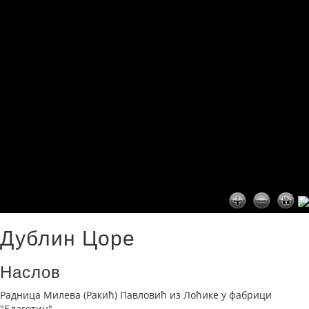
Дублин Цоре
Наслов
Радница Милева (Ракић) Павловић из Лоћике у фабрици
"Благотин".