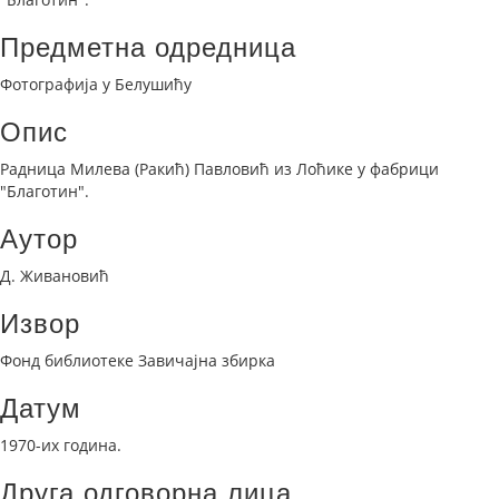
Предметна одредница
Фотографија у Белушићу
Опис
Радница Милева (Ракић) Павловић из Лоћике у фабрици
"Благотин".
Аутор
Д. Живановић
Извор
Фонд библиотеке Завичајна збирка
Датум
1970-их година.
Друга одговорна лица