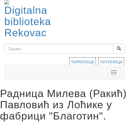
ЋИРИЛИЦА
ЛАТИНИЦА
Тоггле
навига
Радница Милева (Ракић)
Павловић из Лоћике у
фабрици "Благотин".