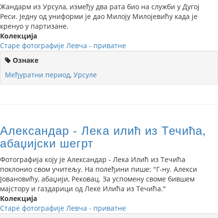
Жандарм из Урсула, између два рата био на служби у Дугој
Реси. Једну од униформи је дао Милоју Милојевићу када је
кренуо у партизане.
Колекција
Старе фотографије Левча - приватне
Ознаке
Међуратни период
,
Урсуле
Александар - Лека илић из Течића,
абаџијски шегрт
Фотографија коју је Александар - Лека Илић из Течића
поклонио свом учитељу. На полеђини пише: "Г-ну. Алекси
Јовановићу, абаџији, Рековац. За успомену своме бившем
мајстору и газдарици од Леке Илића из Течића."
Колекција
Старе фотографије Левча - приватне