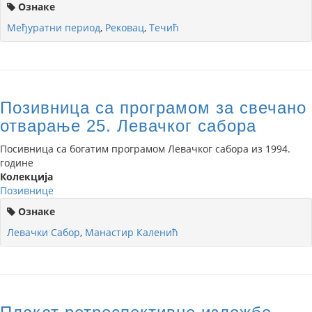
Ознаке
Међуратни период
,
Рековац
,
Течић
Позивница са програмом за свечано
отварање 25. Левачког сабора
Посивница са богатим програмом Левачког сабора из 1994.
године
Колекција
Позивнице
Ознаке
Левачки Сабор
,
Манастир Каленић