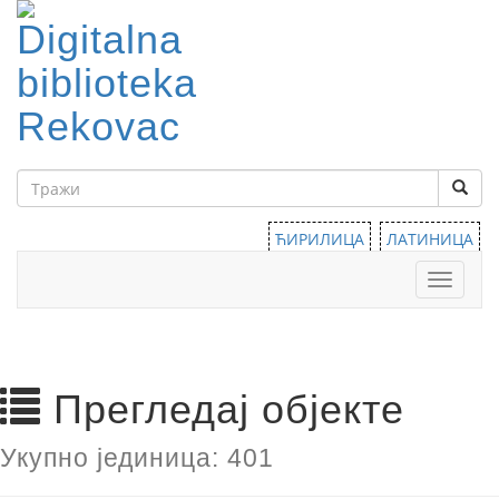
ЋИРИЛИЦА
ЛАТИНИЦА
Тоггле
навига
Прегледај објекте
Укупно јединица: 401