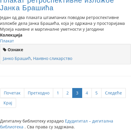
Плакат ретроспективне изложбе
Јанка Брашића
Један од два плаката штампаних поводом ретроспективне
изложбе дела Јанка Брашића, која је одржана у просторијама
Музеја наивне и маргиналне уметности у Јагодини
Колекција
Плакат
Ознаке
Јанко Брашић
,
Наивно сликарство
Почетак
Претходно
1
2
3
4
5
Следеће
Крај
Дигиталну библиотеку израдио
Едудигитал – дигитална
библиотека
. Сва права су задржана.