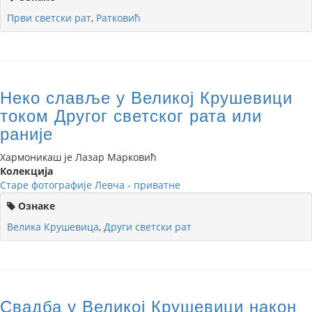
Први светски рат
,
Ратковић
Неко славље у Великој Крушевици
током Другог светског рата или
раније
Хармоникаш је Лазар Марковић
Колекција
Старе фотографије Левча - приватне
Ознаке
Велика Крушевица
,
Други светски рат
Свадба у Великој Крушевици након