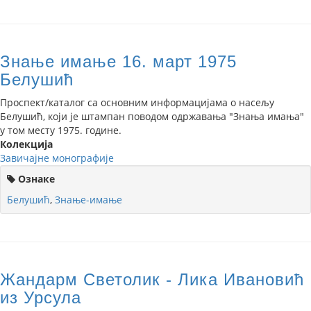
Знање имање 16. март 1975
Белушић
Проспект/каталог са основним информацијама о насељу
Белушић, који је штампан поводом одржавања "Знања имања"
у том месту 1975. године.
Колекција
Завичајне монографије
Ознаке
Белушић
,
Знање-имање
Жандарм Светолик - Лика Ивановић
из Урсула