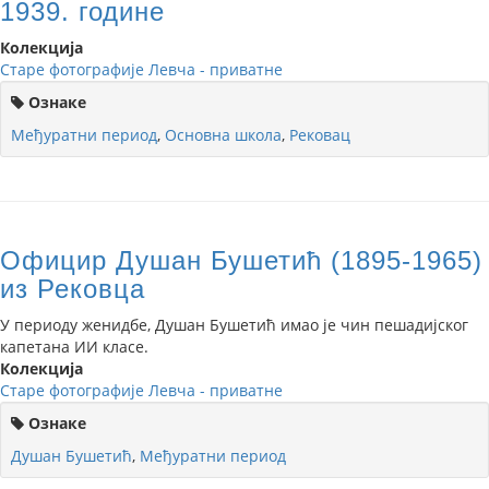
1939. године
Колекција
Старе фотографије Левча - приватне
Ознаке
Међуратни период
,
Основна школа
,
Рековац
Официр Душан Бушетић (1895-1965)
из Рековца
У периоду женидбе, Душан Бушетић имао је чин пешадијског
капетана ИИ класе.
Колекција
Старе фотографије Левча - приватне
Ознаке
Душан Бушетић
,
Међуратни период