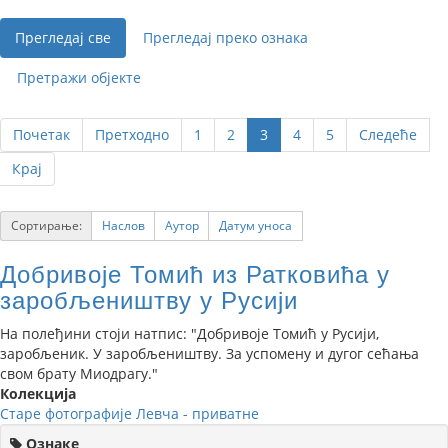
Прегледај све
Прегледај преко ознака
Претражи објекте
Почетак
Претходно
1
2
3
4
5
Следеће
Крај
Сортирање:
Наслов
Аутор
Датум уноса
Добривоје Томић из Ратковића у
заробљеништву у Русији
На полеђини стоји натпис: "Добривоје Томић у Русији,
заробљеник. У заробљеништву. За успомену и дугог сећања
свом брату Миодрагу."
Колекција
Старе фотографије Левча - приватне
Ознаке