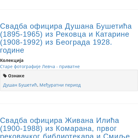
Свадба официра Душана Бушетића
(1895-1965) из Рековца и Катарине
(1908-1992) из Београда 1928.
године
Колекција
Старе фотографије Левча - приватне
Ознаке
Душан Бушетић
,
Међуратни период
Свадба официра Живана Илића
(1900-1988) из Комарана, првог
рековачког библиотекара и Смиље