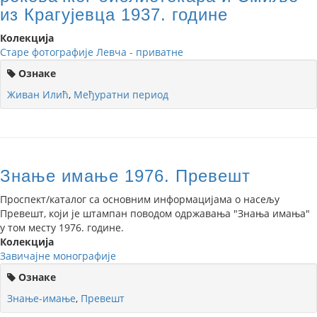
из Крагујевца 1937. године
Колекција
Старе фотографије Левча - приватне
Ознаке
Живан Илић
,
Међуратни период
Знање имање 1976. Превешт
Проспект/каталог са основним информацијама о насељу
Превешт, који је штампан поводом одржавања "Знања имања"
у том месту 1976. године.
Колекција
Завичајне монографије
Ознаке
Знање-имање
,
Превешт