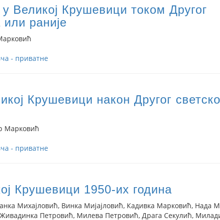
у Великој Крушевици током Другог
 или раније
Марковић
ча - приватне
икој Крушевици након Другог светско
р Марковић
ча - приватне
ој Крушевици 1950-их година
јанка Михајловић, Винка Мијајловић, Кадивка Марковић, Нада 
 Живадинка Петровић, Милева Петровић, Драга Секулић, Милад