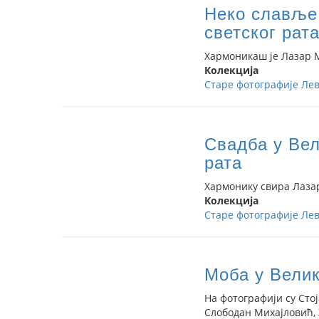
Неко славље 
светског рата
Хармоникаш је Лазар 
Колекција
Старе фотографије Лев
Свадба у Вел
рата
Хармонику свира Лаза
Колекција
Старе фотографије Лев
Моба у Велик
На фотографији су Сто
Слободан Михајловић,