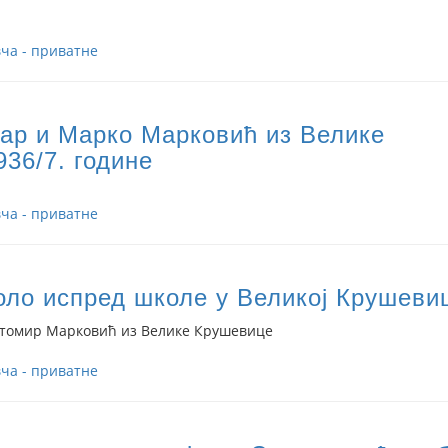
ча - приватне
ар и Марко Марковић из Велике
36/7. године
ча - приватне
оло испред школе у Великој Крушеви
итомир Марковић из Велике Крушевице
ча - приватне