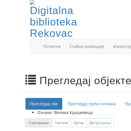
Почетна
Стабло колекције
Излистај
Прегледај објект
Прегледај све
Прегледај преко ознака
Пр
Ознаке: Велика Крушевица
Сортирање:
Наслов
Аутор
Датум уноса