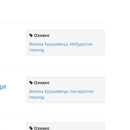
Ознаке
Велика Крушевица
,
Међуратни
период
Ознаке
ци
Велика Крушевица
,
послератни
период
Ознаке