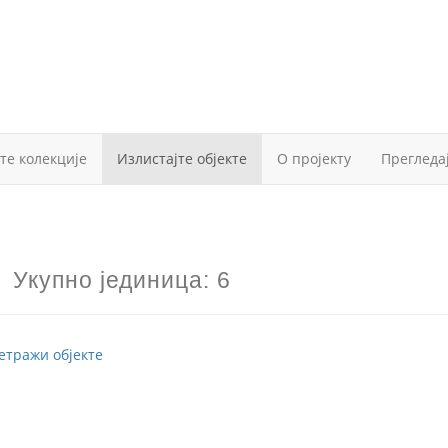
те колекције
Излистајте објекте
О пројекту
Прегледа
е
Укупно јединица: 6
етражи објекте