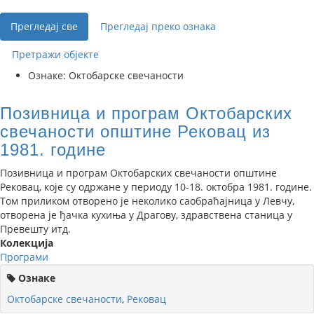
Прегледај све
Прегледај преко ознака
Претражи објекте
Ознаке: Октобарске свечаности
Позивница и програм Октобарских
свечаности општине Рековац из
1981. године
Позивница и програм Октобарских свечаности општине
Рековац, које су одржане у периоду 10-18. октобра 1981. године.
Том приликом отворено је неколико саобраћајница у Левчу,
отворена је ђачка кухиња у Драгову, здравствена станица у
Превешту итд.
Колекција
Програми
Ознаке
Октобарске свечаности
,
Рековац