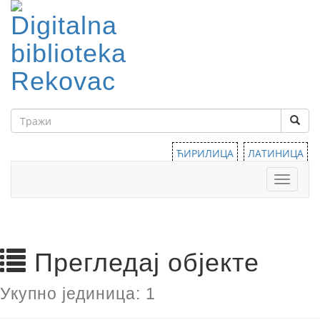
ЋИРИЛИЦА
ЛАТИНИЦА
Тоггле
навига
Прегледај објекте
Укупно јединица: 1