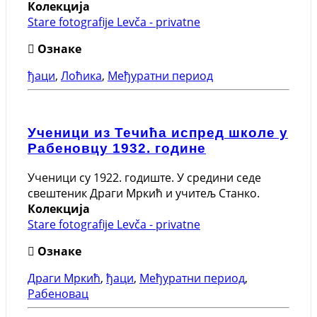
Колекција
Stare fotografije Levča - privatne
Ознаке
ђаци
,
Лоћика
,
Међуратни период
Ученици из Течића испред школе у
Рабеновцу 1932. године
Ученици су 1922. годиште. У средини седе
свештеник Драги Мркић и учитељ Станко.
Колекција
Stare fotografije Levča - privatne
Ознаке
Драги Мркић
,
ђаци
,
Међуратни период
,
Рабеновац