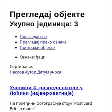
Прегледај објекте
Укупно јединица: 3
Прегледај све
Прегледај преко ознака
Претражи објекте
Ознаке: ђаци
Сортирање:
Наслов
Аутор
Датум уноса
Ученици 4. разреда школе у
Лоћики (највероватније)
На полеђини фотографије стоји "Post card
British made"