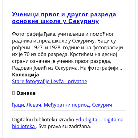
Ученици првог и другог разреда
основне школе у Секуричу
Фотографија ђака, учитељице и помоћног
радника испред школе у Секуричу. Ђаци су
рођени 1927. и 1928. године и на фотографији
их је 70 из оба разреда. Крстићем на десној
страни означен је ученик првог разреда,
Радован Јовић из Секурича. На фотографији…
Колекција
Stare fotografije Levča - privatne
Ознаке
ђаци
,
Левач
,
Међуратни период
,
Секурич
Digitalnu biblioteku izradio
Edudigital – digitalna
biblioteka
. Sva prava su zadržana.