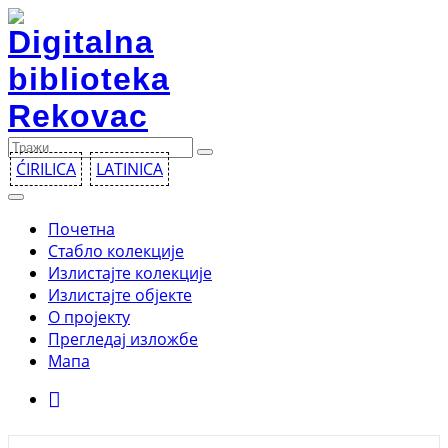
ĆIRILICA
LATINICA
Toggle
navigation
Почетна
Стабло колекције
Излистајте колекције
Излистајте објекте
О пројекту
Прегледај изложбе
Мапа