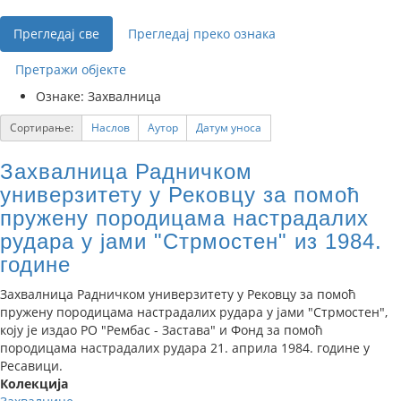
Прегледај све
Прегледај преко ознака
Претражи објекте
Ознаке: Захвалница
Сортирање:
Наслов
Аутор
Датум уноса
Захвалница Радничком
универзитету у Рековцу за помоћ
пружену породицама настрадалих
рудара у јами "Стрмостен" из 1984.
године
Захвалница Радничком универзитету у Рековцу за помоћ
пружену породицама настрадалих рудара у јами "Стрмостен",
коју је издао РО "Рембас - Застава" и Фонд за помоћ
породицама настрадалих рудара 21. априла 1984. године у
Ресавици.
Колекција