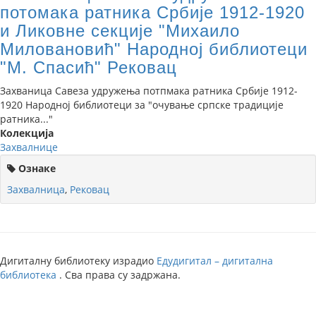
потомака ратника Србије 1912-1920
и Ликовне секције "Михаило
Миловановић" Народној библиотеци
"М. Спасић" Рековац
Захваница Савеза удружења потпмака ратника Србије 1912-
1920 Народној библиотеци за "очување српске традиције
ратника..."
Колекција
Захвалнице
Ознаке
Захвалница
,
Рековац
Дигиталну библиотеку израдио
Едудигитал – дигитална
библиотека
. Сва права су задржана.