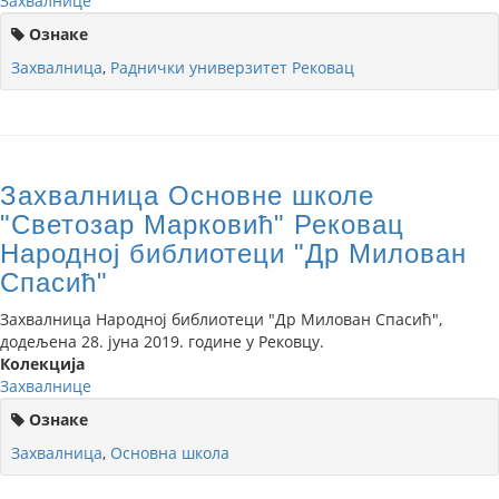
Захвалнице
Ознаке
Захвалница
,
Раднички универзитет Рековац
Захвалница Основне школе
"Светозар Марковић" Рековац
Народној библиотеци "Др Милован
Спасић"
Захвалница Народној библиотеци "Др Милован Спасић",
додељена 28. јуна 2019. године у Рековцу.
Колекција
Захвалнице
Ознаке
Захвалница
,
Основна школа