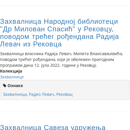
Захвалница Народној библиотеци
"Др Милован Спасић" у Рековцу,
поводом трећег рођендана Радија
Левач из Рековца
Захвалница власника Радија Левач, Милета Влаисављевића,
поводом трећег рођендана, који је обележен пригодним
програмом дана 12. јула 2022. године у Рековцу.
Колекција
Захвалнице
Ознаке
Захвалница
,
Радио Левач
,
Рековац
Захвалница Савеза удружења