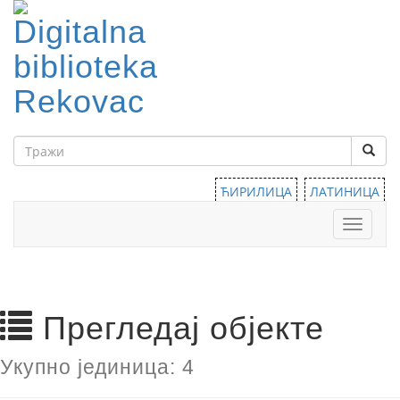
ЋИРИЛИЦА
ЛАТИНИЦА
Тоггле
навига
Прегледај објекте
Укупно јединица: 4